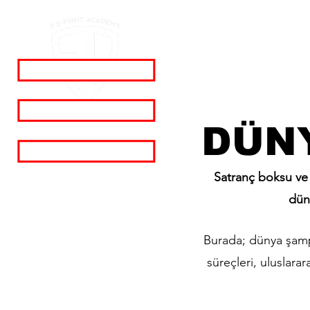
DÜN
​Satranç boksu ve
düny
Burada; dünya şampi
süreçleri, uluslara