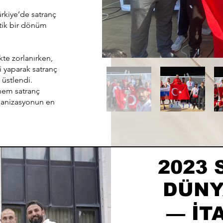
rkiye’de satranç
tik bir dönüm
te zorlanırken,
i yaparak satranç
üstlendi.
hem satranç
rganizasyonun en
2023
DÜNY
— İT