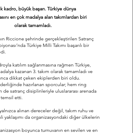
k kadro, büyük başarı. Türkiye dünya
sını en çok madalya alan takımlardan biri
olarak tamamladı.
’nın Riccione şehrinde gerçekleştirilen Satranç
onası’nda Türkiye Milli Takımı başarılı bir
di.
royla katılım sağlanmasına rağmen Türkiye,
adalya kazanan 3. takım olarak tamamladı ve
ca dikkat çeken ekiplerden biri oldu.
iderliğinde hazırlanan sporcular; hem ring
de satranç disiplinleriyle uluslararası arenada
 temsil etti.
yalnızca alınan dereceler değil, takım ruhu ve
nli yaklaşımı da organizasyondaki diğer ülkelerin
rganizasyon boyunca turnuvanın en sevilen ve en