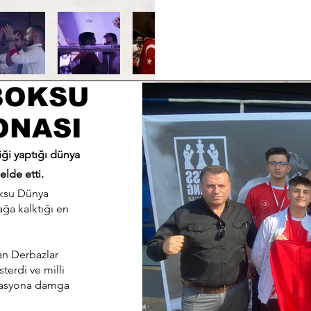
BOKSU
ONASI
ği yaptığı dünya
lde etti.
oksu Dünya
ğa kalktığı en
an Derbazlar
terdi ve milli
izasyona damga