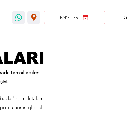
PAKETLER
G
LARI
nada temsil edilen
şivi.
zlar'ın, milli takım
sporcularının global