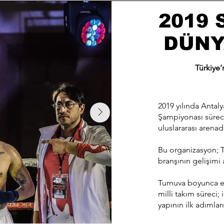
2019
DÜNY
Türkiye’
2019 yılında Antal
Şampiyonası süreci
uluslararası arenada
Bu organizasyon; T
branşının gelişimi
Turnuva boyunca el
milli takım süreci;
yapının ilk adımlar