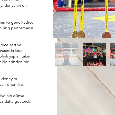
ayı dünyanın en
niş ve genç kadro;
m ring performansı
rece sert ve
arasında kıran
linli yapısı, takım
kiplerinden biri
sı deneyim
air önemli bir
iye’nin dünya
ez daha gösterdi.