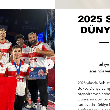
2025
DÜNY
—
Türkiye
arasında ye
2025 yılında Sırbis
Boksu Dünya Şampiy
organizasyonlarınd
Dünyanın dört bir 
turnuvada Türkiye M
performansıyla org