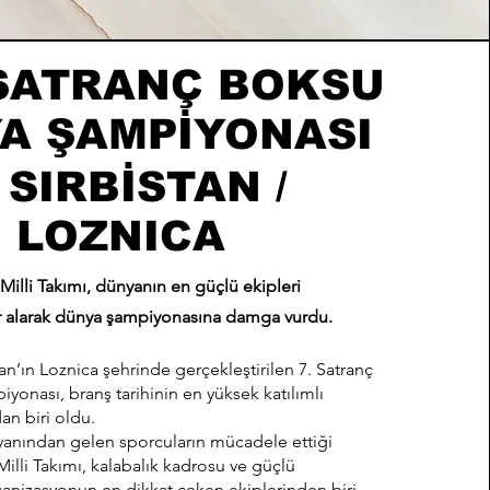
 SATRANÇ BOKSU
A ŞAMPİYONASI
 SIRBİSTAN /
LOZNICA
 Milli Takımı, dünyanın en güçlü ekipleri
r alarak dünya şampiyonasına damga vurdu.
tan’ın Loznica şehrinde gerçekleştirilen 7. Satranç
onası, branş tarihinin en yüksek katılımlı
an biri oldu.
yanından gelen sporcuların mücadele ettiği
illi Takımı, kalabalık kadrosu ve güçlü
anizasyonun en dikkat çeken ekiplerinden biri