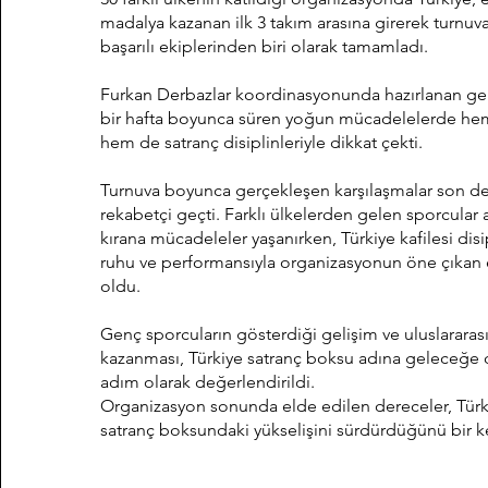
madalya kazanan ilk 3 takım arasına girerek turnuv
başarılı ekiplerinden biri olarak tamamladı.
Furkan Derbazlar koordinasyonunda hazırlanan ge
bir hafta boyunca süren yoğun mücadelelerde he
hem de satranç disiplinleriyle dikkat çekti.
Turnuva boyunca gerçekleşen karşılaşmalar son de
rekabetçi geçti. Farklı ülkelerden gelen sporcular 
kırana mücadeleler yaşanırken, Türkiye kafilesi disip
ruhu ve performansıyla organizasyonun öne çıkan e
oldu.
Genç sporcuların gösterdiği gelişim ve uluslarara
kazanması, Türkiye satranç boksu adına geleceğe d
adım olarak değerlendirildi.
Organizasyon sonunda elde edilen dereceler, Türk
satranç boksundaki yükselişini sürdürdüğünü bir k