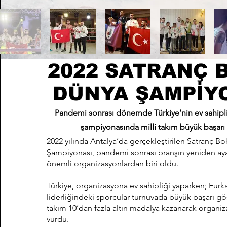
2022 SATRANÇ 
DÜNYA ŞAMPİY
Pandemi sonrası dönemde Türkiye’nin ev sahipli
şampiyonasında milli takım büyük başarı e
2022 yılında Antalya’da gerçekleştirilen Satranç B
Şampiyonası, pandemi sonrası branşın yeniden aya
önemli organizasyonlardan biri oldu.
Türkiye, organizasyona ev sahipliği yaparken; Furk
liderliğindeki sporcular turnuvada büyük başarı gös
takım 10’dan fazla altın madalya kazanarak organ
vurdu.