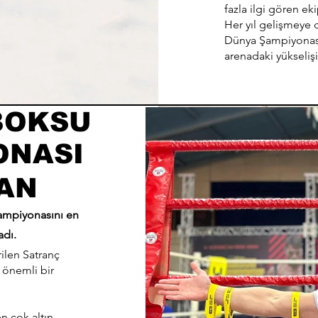
fazla ilgi gören ek
Her yıl gelişmeye 
Dünya Şampiyonası’
arenadaki yükseliş
BOKSU
ONASI
AN
 şampiyonasını en
adı.
rilen Satranç
 önemli bir
en çok altın