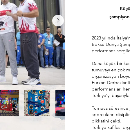
Küçü
şampiyona
2023 yılında İtalya
Boksu Dünya Şampiy
performans sergile
Daha küçük bir kad
turnuvayı en çok m
organizasyon boyun
Furkan Derbazlar l
performansları hem 
Türkiye’yi başarıyla
Turnuva süresince 
sporcuların disipli
dikkatini çekti.
Türkiye kafilesi o