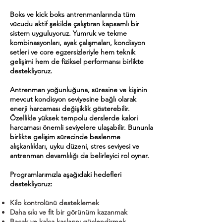
Boks ve kick boks antrenmanlarında tüm
vücudu aktif şekilde çalıştıran kapsamlı bir
sistem uyguluyoruz. Yumruk ve tekme
kombinasyonları, ayak çalışmaları, kondisyon
setleri ve core egzersizleriyle hem teknik
gelişimi hem de fiziksel performansı birlikte
destekliyoruz.
Antrenman yoğunluğuna, süresine ve kişinin
mevcut kondisyon seviyesine bağlı olarak
enerji harcaması değişiklik gösterebilir.
Özellikle yüksek tempolu derslerde kalori
harcaması önemli seviyelere ulaşabilir. Bununla
birlikte gelişim sürecinde beslenme
alışkanlıkları, uyku düzeni, stres seviyesi ve
antrenman devamlılığı da belirleyici rol oynar.
Programlarımızla aşağıdaki hedefleri
destekliyoruz:
Kilo kontrolünü desteklemek
Daha sıkı ve fit bir görünüm kazanmak
Bacak ve kalça kaslarını güçlendirmek