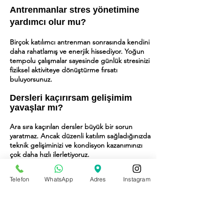
Antrenmanlar stres yönetimine
yardımcı olur mu?
Birçok katılımcı antrenman sonrasında kendini
daha rahatlamış ve enerjik hissediyor. Yoğun
tempolu çalışmalar sayesinde günlük stresinizi
fiziksel aktiviteye dönüştürme fırsatı
buluyorsunuz.
Dersleri kaçırırsam gelişimim
yavaşlar mı?
Ara sıra kaçırılan dersler büyük bir sorun
yaratmaz. Ancak düzenli katılım sağladığınızda
teknik gelişiminizi ve kondisyon kazanımınızı
çok daha hızlı ilerletiyoruz.
Derslerde sadece teknik mi
Telefon
WhatsApp
Adres
Instagram
çalışıyoruz?
Hayır. Teknik çalışmaların yanında kondisyon,