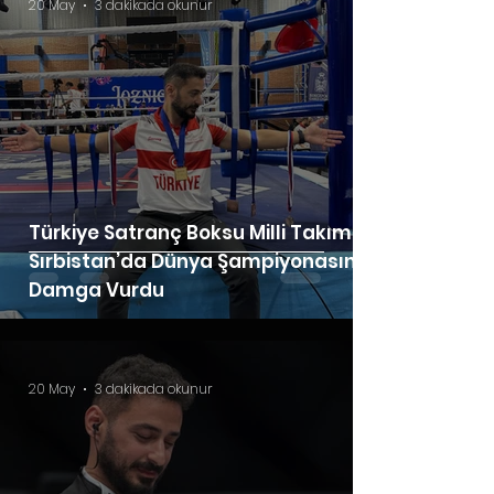
20 May
3 dakikada okunur
Türkiye Satranç Boksu Milli Takımı
Sırbistan’da Dünya Şampiyonasına
Damga Vurdu
20 May
3 dakikada okunur