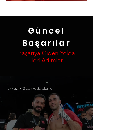
Güncel
Başarılar
Başarıya Giden Yolda
İleri Adımlar
21 Haz
2 dakikada okunur