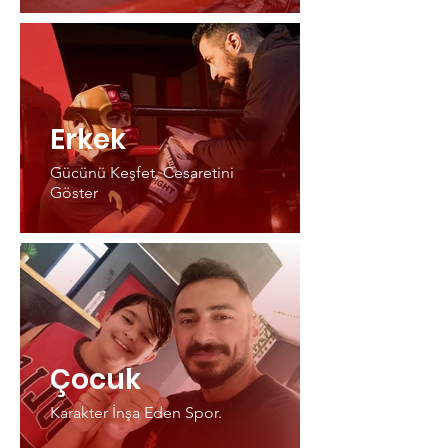
Erkek
Gücünü Keşfet, Cesaretini
Göster
Çocuk
Karakter İnşa Eden Spor.