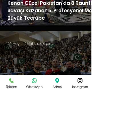
Kenan Güzel Pakistan’da 8 Rauntluk
Savaşı Kazandı: 5. Profesyonel Maçta
Büyük Tecrübe
20 May
2 dakikada okunur
Telefon
WhatsApp
Adres
Instagram
Kenan Güzel Pakistan’da Kazandı: 4.
Profesyonel Maçta 4. Nakavt