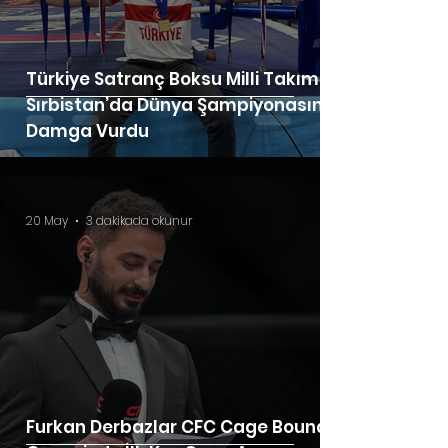
Türkiye Satranç Boksu Milli Takımı
Sırbistan’da Dünya Şampiyonasına
Damga Vurdu
20 May
3 dakikada okunur
Furkan Derbazlar CFC Cage Bound