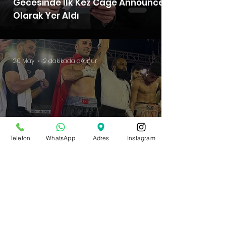
Gecesinde İlk Kez Cage Announcer
Olarak Yer Aldı
20 May
2 dakikada okunur
Telefon
WhatsApp
Adres
Instagram
Kenan Güzel Pakistan’da 8 Rauntluk
Savaşı Kazandı: 5. Profesyonel Maçta
Büyük Tecrübe