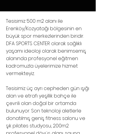
Tesisimiz 500 m2 alanı ile
Erenköy/Kozyatağı bölgesinin en
büyük spor merkezlerinden biridir.
DFA SPORTS CENTER olarak sağlıklı
yaşamı ideoloji olarak benimsemiş
alanında profesyonel eğitmen
kadromuzla üyelerimize hizmet
vermekteyiz.
Tesisimiz üç ayrı cepheden gün ışığı
alan ve etrafı yeşillik bahçe ile
çevrili olan doğal bir ortamda
bulunuyor. Son teknoloji aletlerle
donatılmış geniş fitness salonu ve
şık pilates studyosu, 200m2
profesyonel dövüş alanı, sauna