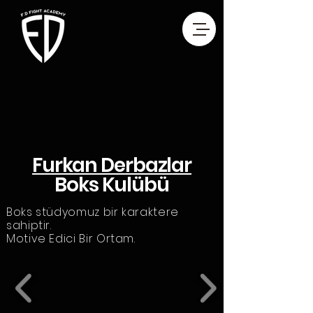
Furkan Derbazlar
Boks Kulübü
Boks stüdyomuz bir karaktere
sahiptir.
Motive Edici Bir Ortam.