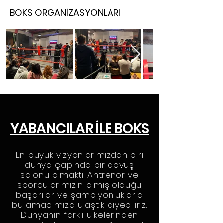
BOKS ORGANİZASYONLARI
YABANCILAR İLE BOKS
En büyük vizyonlarımızdan biri
dünya çapında bir dövüş
salonu olmaktı. Antrenör ve
sporcularımızın almış olduğu
başarılar ve şampiyonluklarla
bu amacımıza ulaştık diyebiliriz.
Dünyanın farklı ülkelerinden