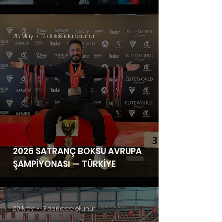
28 May
2 dakikada okunur
2026 SATRANÇ BOKSU AVRUPA
ŞAMPİYONASI — TÜRKİYE
20 May
3 dakikada okunur