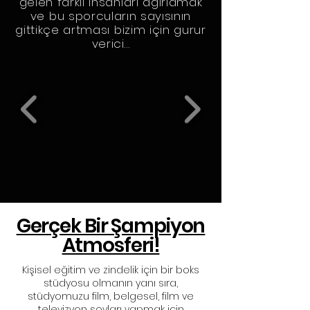
gelen farklı insanları ağırlamak
ve bu sporcuların sayısının
gittikçe artması bizim için gurur
verici…
Gerçek Bir Şampiyon
Atmosferi!
Kişisel eğitim ve zindelik için bir boks
stüdyosu olmanın yanı sıra,
stüdyomuzu film, belgesel, film ve
televizyon şovları yapmak için