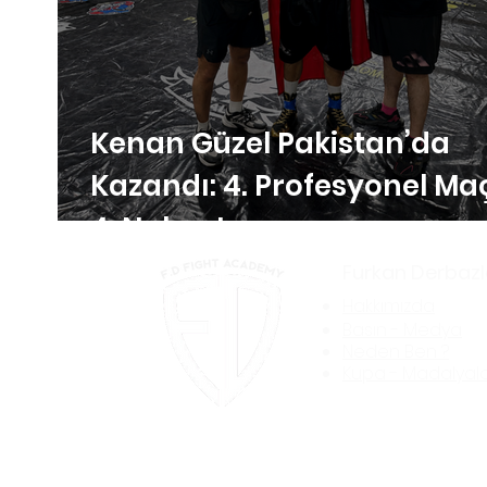
Kenan Güzel Pakistan’da
Kazandı: 4. Profesyonel Ma
4. Nakavt
Furkan Derbazl
Hakkım
ızda
Basın - Med
ya
Neden Ben ?
Kupa - Madalyal