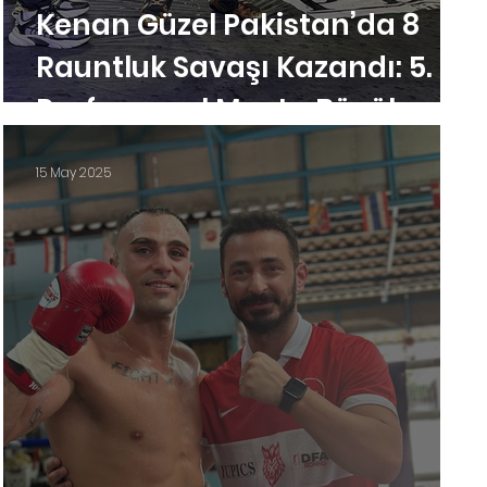
Kenan Güzel Pakistan’da 8
e
Rauntluk Savaşı Kazandı: 5.
Profesyonel Maçta Büyük
Tecrübe
15 May 2025