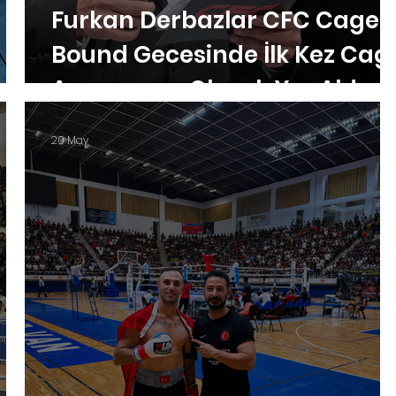
Furkan Derbazlar CFC Cage
Bound Gecesinde İlk Kez Cag
Announcer Olarak Yer Aldı
20 May