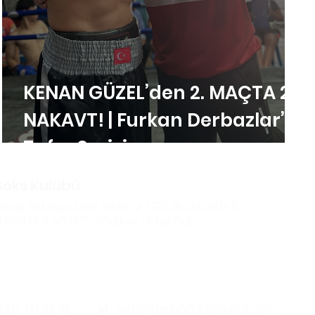
KENAN GÜZEL’den 2. MAÇTA 2.
NAKAVT! | Furkan Derbazlar’la
Zafer Serisi
Boks Kulübü
tağı, 19 Mayıs Mah, Yıldız Sk. STFA BLOKLARI B-6
NO:19 DFA SPORTS Kadıköy / İstanbul
işim
M :
furkanderbazlar@gmail.com
 531 717 82 10