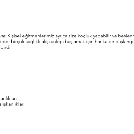
ı var. Kişisel eğitmenlerimiz ayrıca size koçluk yapabilir ve besl
 diğer birçok sağlıklı alışkanlığa başlamak için harika bir başlang
dirdi.
anlıkları
lışkanlıkları