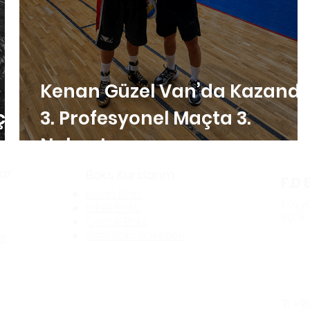
Kenan Güzel Van’da Kazandı:
çta
3. Profesyonel Maçta 3.
Nakavt
ar
Boks Kurslarım
F.D 
Kadın Boks
Kozya
Erkek Boks
BLOK 
Çocuk Boks
Öze
l Boks Paketleri
ar
İlet
T:
+90