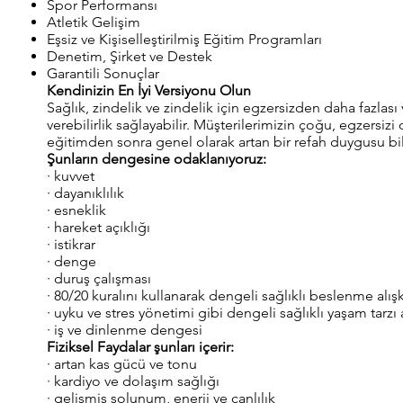
Spor Performansı
Atletik Gelişim
Eşsiz ve Kişiselleştirilmiş Eğitim Programları
Denetim, Şirket ve Destek
Garantili Sonuçlar
Kendinizin En İyi Versiyonu Olun
Sağlık, zindelik ve zindelik için egzersizden daha fazlas
verebilirlik sağlayabilir. Müşterilerimizin çoğu, egzersizi
eğitimden sonra genel olarak artan bir refah duygusu bil
Şunların dengesine odaklanıyoruz:
· kuvvet
· dayanıklılık
· esneklik
· hareket açıklığı
· istikrar
· denge
· duruş çalışması
· 80/20 kuralını kullanarak dengeli sağlıklı beslenme alışk
· uyku ve stres yönetimi gibi dengeli sağlıklı yaşam tarzı a
· iş ve dinlenme dengesi
Fiziksel Faydalar şunları içerir:
· artan kas gücü ve tonu
· kardiyo ve dolaşım sağlığı
· gelişmiş solunum, enerji ve canlılık