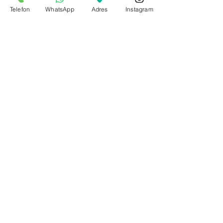
Telefon
WhatsApp
Adres
Instagram
Kenan Güzel Pakistan’da 8 Rauntluk
Savaşı Kazandı: 5. Profesyonel Maçta
Büyük Tecrübe
20 May
2 dakikada okunur