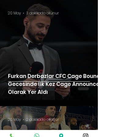
20 May
3 dakikada okunur
Furkan Derbazlar CFC Cage Bound
Gecesinde İlk Kez Cage Announcer
Olarak Yer Aldı
20 May
2 dakikada okunur