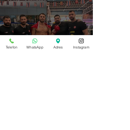
Telefon
WhatsApp
Adres
Instagram
Kenan Güzel Tayland’da Kazandı: 6.
Profesyonel Maçta 5. Nakavt
20 May
3 dakikada okunur