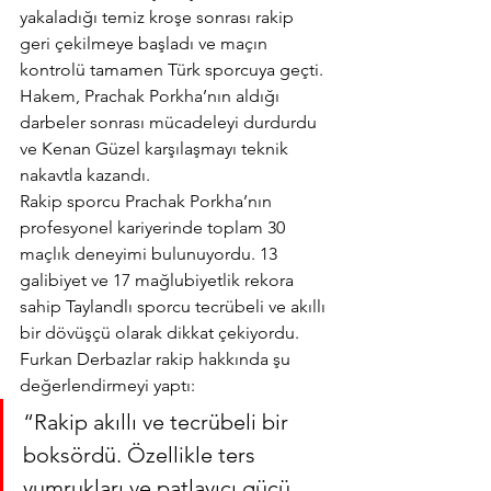
yakaladığı temiz kroşe sonrası rakip 
geri çekilmeye başladı ve maçın 
kontrolü tamamen Türk sporcuya geçti.
Hakem, Prachak Porkha’nın aldığı 
darbeler sonrası mücadeleyi durdurdu 
ve Kenan Güzel karşılaşmayı teknik 
nakavtla kazandı.
Rakip sporcu Prachak Porkha’nın 
profesyonel kariyerinde toplam 30 
maçlık deneyimi bulunuyordu. 13 
galibiyet ve 17 mağlubiyetlik rekora 
sahip Taylandlı sporcu tecrübeli ve akıllı 
bir dövüşçü olarak dikkat çekiyordu.
Furkan Derbazlar rakip hakkında şu 
değerlendirmeyi yaptı:
“Rakip akıllı ve tecrübeli bir 
boksördü. Özellikle ters 
yumrukları ve patlayıcı gücü 