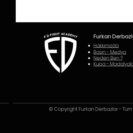
Furkan Derbazl
Hakkım
ızda
Basın - Med
ya
Neden Ben ?
Kupa - Madalyal
Furkan Derbazlar
© Copyright Furkan Derbazlar - Tüm h