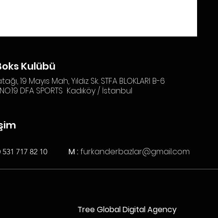
Boks Kulübü
tağı, 19 Mayıs Mah, Yıldız Sk. STFA BLOKLARI B-6
NO:19 DFA SPORTS Kadıköy / İstanbul
işim
M :
furkanderbazlar@gmail.com
 531 717 82 10
Tree Global Digital Agency