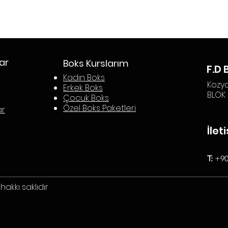
ar
Boks Kurslarım
F.D 
Kadın Boks
Kozya
Erkek Boks
BLOK 
Çocuk Boks
Öze
l Boks Paketleri
ar
İlet
T:
+90
akkı saklıdır